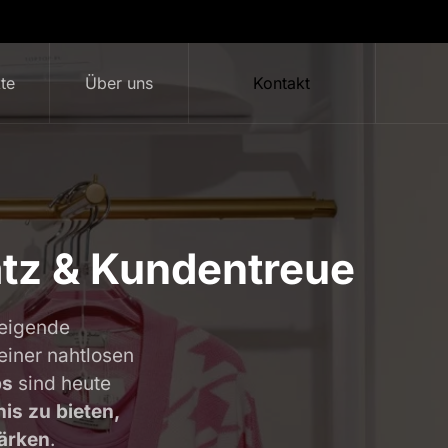
te
Über uns
Kontakt
atz & Kundentreue
teigende
einer nahtlosen
ps
sind heute
is zu bieten,
ärken
.