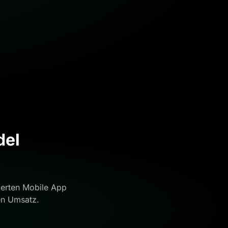
del
derten Mobile App
en Umsatz.