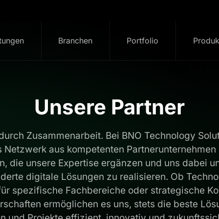
stungen
Branchen
Portfolio
Produk
Unsere Partner
t durch Zusammenarbeit. Bei BNO Technology Solut
es Netzwerk aus kompetenten Partnerunternehmen
, die unsere Expertise ergänzen und uns dabei un
erte digitale Lösungen zu realisieren. Ob Technol
für spezifische Fachbereiche oder strategische K
rschaften ermöglichen es uns, stets die beste Lös
n und Projekte effizient, innovativ und zukunftssi