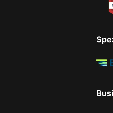
Spez
Bus