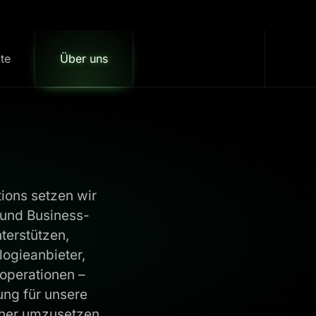
te
Über uns
Kontakt
ions setzen wir
 und Business-
terstützen,
ogieanbieter,
ooperationen –
ung für unsere
cher umzusetzen.